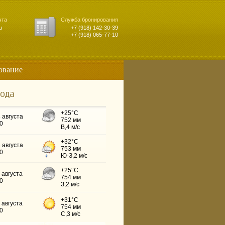
чта
Служба бронирования
u
+7 (918) 142-30-39
+7 (918) 065-77-10
ование
ода